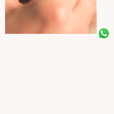
14 Ayar Altın
Kaliteli ve şık 14 ayar altın aksesuar modellerini keşfedin.