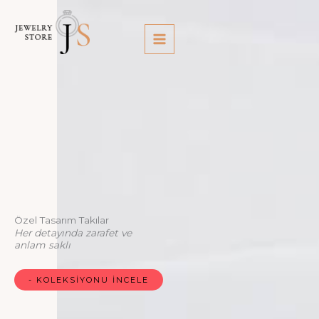
İçeriğe
atla
Özel Tasarım Takılar
Her detayında zarafet ve
anlam saklı
- KOLEKSIYONU İNCELE