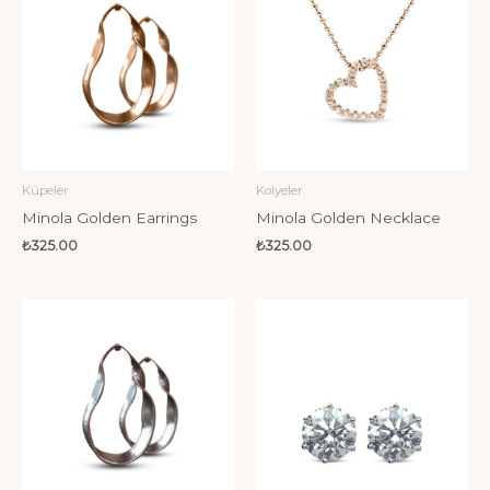
Küpeler
Kolyeler
Minola Golden Earrings
Minola Golden Necklace
₺
325.00
₺
325.00