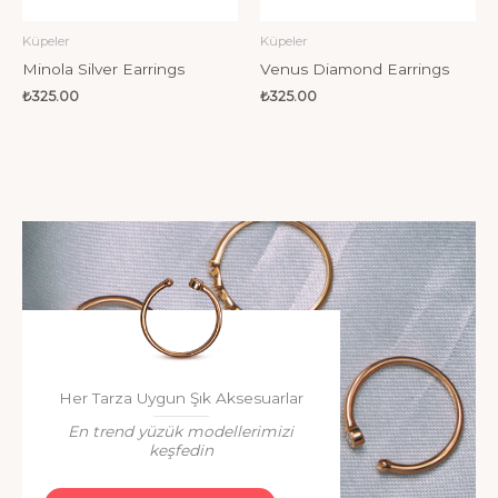
Küpeler
Küpeler
Minola Silver Earrings
Venus Diamond Earrings
₺
325.00
₺
325.00
Her Tarza Uygun Şık Aksesuarlar
En trend yüzük modellerimizi
keşfedin