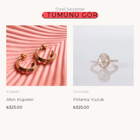
Özel Seçimler
- TÜMÜNÜ GÖR
Küpeler
Yüzükler
Altın Küpeler
Pırlanta Yüzük
₺
325.00
₺
325.00